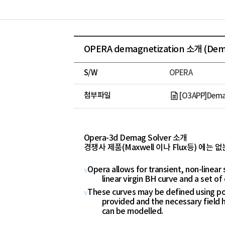
OPERA demagnetization 소개 (Dem
S/W
OPERA
첨부파일
[O3APP]Dema
Opera-3d Demag Solver 소개
경쟁사 제품(Maxwell 이나 Flux등) 에는 없
Opera allows for transient, non-linear
v
linear virgin BH curve and a set o
These curves may be defined using pol
v
provided and the necessary field h
can be modelled.