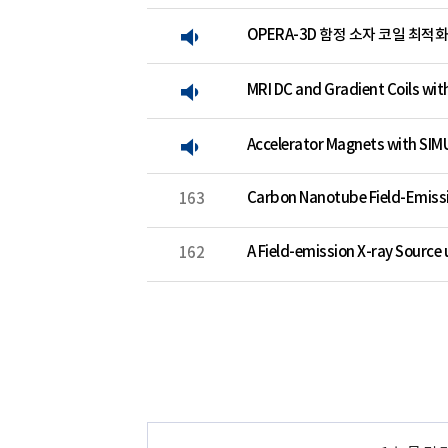
OPERA-3D 함정 소자 코일 최적화
MRI DC and Gradient Coils wit
Accelerator Magnets with SIM
Carbon Nanotube Field-Emis
163
A Field-emission X-ray Source 
162